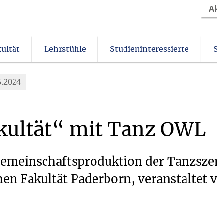
A
ultät
Lehrstühle
Studieninteressierte
Christliches Orientierungsjahr come!
Angebote für Schülerinnen und Schüler
Beurlaubung & Nachteilsausgleich
Einrichtungen und Institute
Verein der Freunde und Förderer
6.2024
kultät“
mit
Tanz
OWL
 Gemeinschaftsproduktion der Tanzsze
en Fakultät Paderborn, veranstaltet 