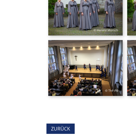
© Harald Morsch
© ThF-PB
ZURÜCK