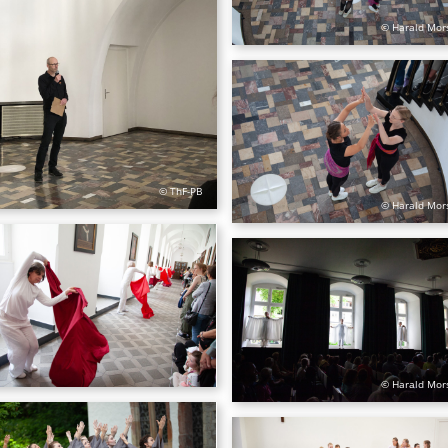
© Harald Mor
© ThF-PB
© Harald Mor
© Harald Mor