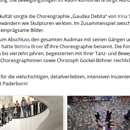
akultät sorgte die Choreographie „Gaudea Debita“ von
Irina
Gewändern wie Skulpturen wirkten. Im Zusammenspiel zwi
 einprägsame Bilder.
 zum Abschluss den gesamten Audimax mit seinen Gängen u
“ hatte
Bettina Broer
ihre Choreographie benannt. Die Form
bis vierzehn Jahren, begeisterten mit ihrer Tanz- und Be
d Choreographinnen sowie Christoph Gockel-Böhner reichlic
für die vielschichtigen, detailverliebten, intensiven Inszeni
t Paderborn!