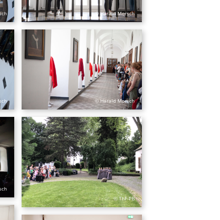
sch
© Harald Morsch
sch
© Harald Morsch
sch
© ThF-PB