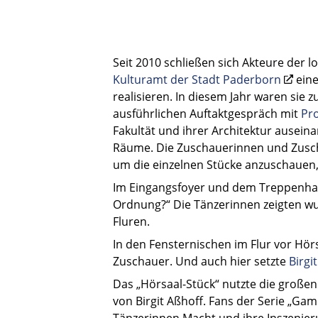
Seit 2010 schließen sich Akteure de
Kulturamt der Stadt Paderborn
eine
realisieren. In diesem Jahr waren si
ausführlichen Auftaktgespräch mit
Pro
Fakultät und ihrer Architektur ausein
Räume. Die Zuschauerinnen und Zusch
um die einzelnen Stücke anzuschauen
Im Eingangsfoyer und dem Treppenha
Ordnung?“ Die Tänzerinnen zeigten w
Fluren.
In den Fensternischen im Flur vor Hö
Zuschauer. Und auch hier setzte
Birgi
Das „Hörsaal-Stück“ nutzte die großen
von Birgit Aßhoff. Fans der Serie „G
Tänzerinnen Macht und ihre Inszenier