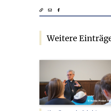
Weitere
Einträg
© Heike Probst Th