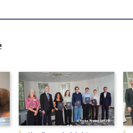
e
F-PB
© Heike Probst ThF-PB