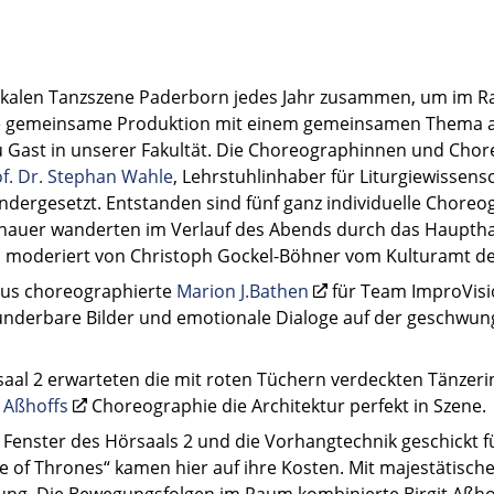
r lokalen Tanzszene Paderborn jedes Jahr zusammen, um im
 gemeinsame Produktion mit einem gemeinsamen Thema an
e zu Gast in unserer Fakultät. Die Choreographinnen und Ch
f. Dr. Stephan Wahle
, Lehrstuhlinhaber für Liturgiewissensc
andergesetzt. Entstanden sind fünf ganz individuelle Choreo
auer wanderten im Verlauf des Abends durch das Hauptha
, moderiert von Christoph Gockel-Böhner vom Kulturamt de
us choreographierte
Marion J.Bathen
für Team ImproVisi
underbare Bilder und emotionale Dialoge auf der geschwu
rsaal 2 erwarteten die mit roten Tüchern verdeckten Tänze
t Aßhoffs
Choreographie die Architektur perfekt in Szene.
 Fenster des Hörsaals 2 und die Vorhangtechnik geschickt fü
ame of Thrones“ kamen hier auf ihre Kosten. Mit majestätis
ung. Die Bewegungsfolgen im Raum kombinierte Birgit Aßho