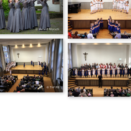
© Harald Morsch
© Harald Mor
© ThF PB
© ThF