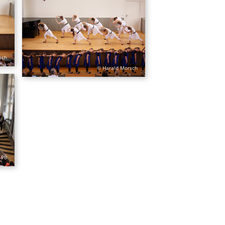
sch
© Harald Morsch
-PB