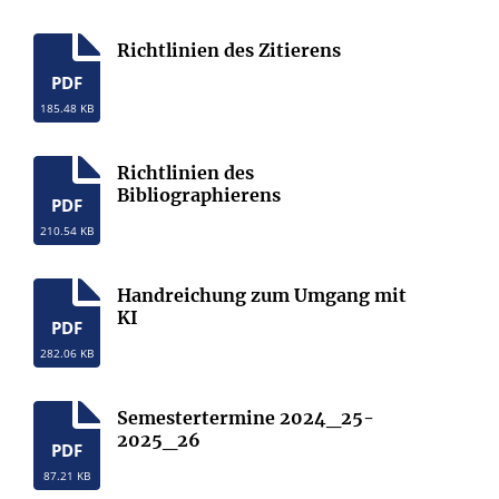
Richtlinien des Zitierens
PDF
185.48 KB
Richtlinien des
Bibliographierens
PDF
210.54 KB
Handreichung zum Umgang mit
KI
PDF
282.06 KB
Semestertermine 2024_25-
2025_26
PDF
87.21 KB