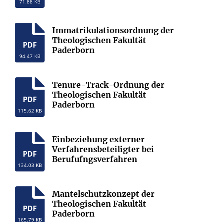
71.88 KB
Immatrikulationsordnung der
Theologischen Fakultät
PDF
Paderborn
94.47 KB
Tenure-Track-Ordnung der
Theologischen Fakultät
PDF
Paderborn
115.62 KB
Einbeziehung externer
Verfahrensbeteiligter bei
PDF
Berufufngsverfahren
134.03 KB
Mantelschutzkonzept der
Theologischen Fakultät
PDF
Paderborn
165.79 KB