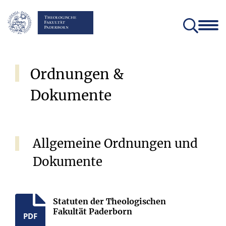
Fakultät
Lehrstühle
Einrichtungen und Institute
Verein der Freunde und Förderer
Christliches Orientierungsjahr come!
Angebote für Schülerinnen un
Ordnungen
&
Dokumente
Allgemeine Ordnungen und
Dokumente
Statuten der Theologischen
Fakultät Paderborn
PDF