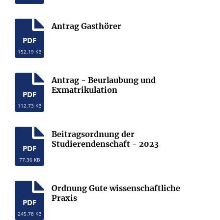
Antrag Gasthörer
PDF
152.19 KB
Antrag - Beurlaubung und
Exmatrikulation
PDF
112.73 KB
Beitragsordnung der
Studierendenschaft - 2023
PDF
77.36 KB
Ordnung Gute wissenschaftliche
Praxis
PDF
245.78 KB