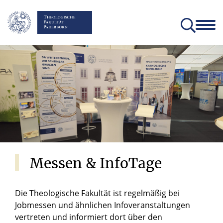
Fakultät
Lehrstühle
Einrichtungen und Institute
Verein der Freunde und Förderer
Christliches Orientierungsjahr come!
Angebote für Schülerinnen un
Messen
&
InfoTage
Die Theologische Fakultät ist regelmäßig bei
Jobmessen und ähnlichen Infoveranstaltungen
vertreten und informiert dort über den