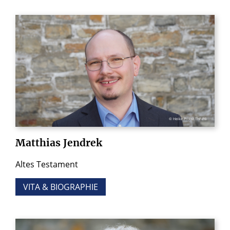
© Heike Probst ThF-PB
Matthias
Jendrek
Altes Testament
VITA & BIOGRAPHIE