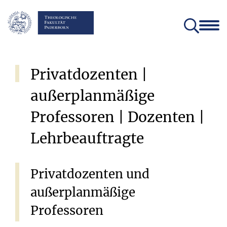
Fakultät
Lehrstühle
Einrichtungen und Institute
Verein der Freunde und Förderer
Christliches Orientierungsjahr come!
Angebote für Schülerinnen un
Privatdozenten
|
außerplanmäßige
Professoren
|
Dozenten
|
Lehrbeauftragte
Privatdozenten
und
außerplanmäßige
Professoren