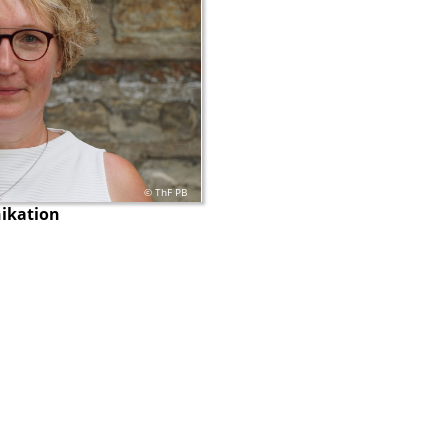
© ThF PB
ikation