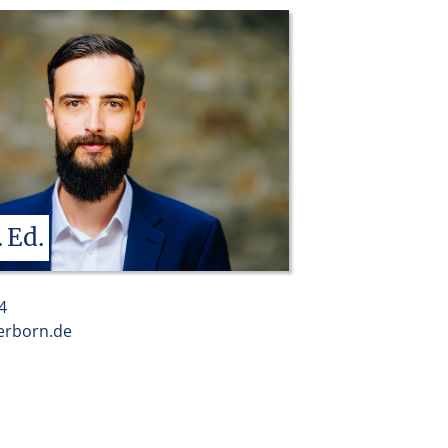
.
Ed.
4
derborn.de