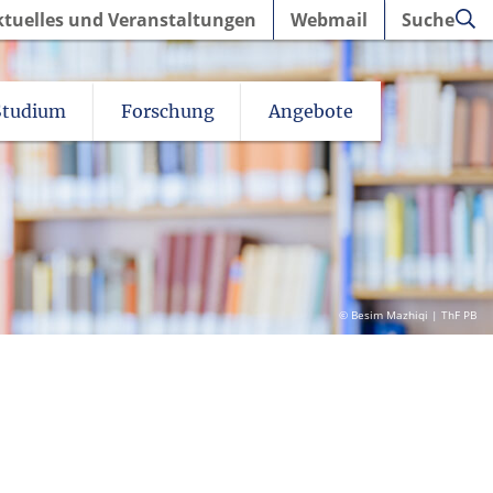
ktuelles und Veranstaltungen
Webmail
Suche
Studium
Forschung
Angebote
© Besim Mazhiqi | ThF PB