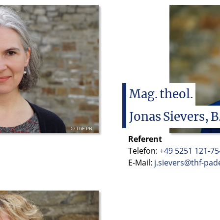
Mag.
theol.
Jonas
Sievers,
B
© ThF PB
Referent
Telefon:
+49 5251 121-75
E-Mail:
j.sievers@thf-pa