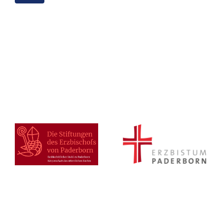
Regeln zu den Fächergruppen.)
Nachweis für Latein-, Griechisch- und
Hebräischkenntnisse
Polizeiliches Führungszeugnis
Nihil obstat („Nichts steht im Wege“)
des Ordniarius proprius (in der Regel
der Ortsbischof des Wohnortes)