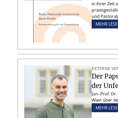
in ihrer Zeit
praxisgestal
und Pastoral
MEHR LES
© DBK
EXTERNE V
Der Paps
der Unfe
Jun.-Prof. Dr
Wien über de
MEHR LES