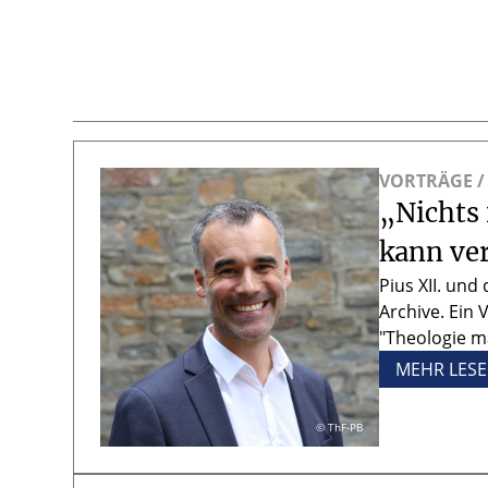
VORTRÄGE /
„Nichts 
kann ver
Pius XII. und
Archive. Ein
"Theologie m
MEHR LES
© ThF-PB