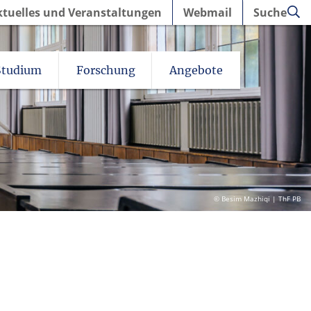
ktuelles und Veranstaltungen
Webmail
Suche
Studium
Forschung
Angebote
© Besim Mazhiqi | ThF PB