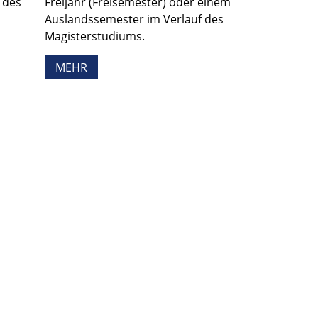
 des
Freijahr (Freisemester) oder einem
Auslandssemester im Verlauf des
Magisterstudiums.
MEHR