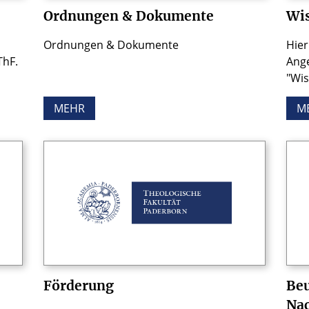
Ordnungen & Dokumente
Wis
Ordnungen & Dokumente
Hier
ThF.
Ang
"Wis
MEHR
M
Förderung
Be
Nac