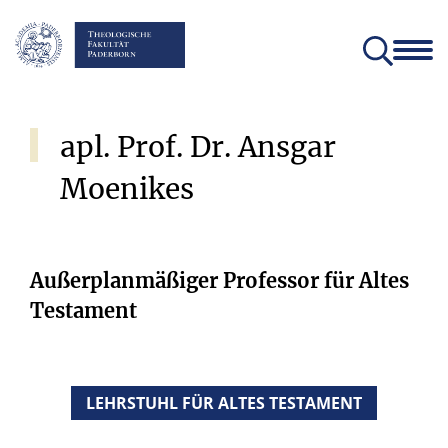
Fakultät
Lehrstühle
Einrichtungen und Institute
Verein der Freunde und Förderer
Christliches Orientierungsjahr come!
Angebote für Schülerinnen un
apl.
Prof.
Dr.
Ansgar
Moenikes
Außerplanmäßiger Professor für Altes
Testament
LEHRSTUHL FÜR ALTES TESTAMENT