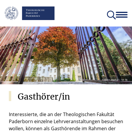
Fakultät
Lehrstühle
Einrichtungen und Institute
Verein der Freunde und Förderer
Christliches Orientierungsjahr come!
Angebote für Schülerinnen un
© Besim Mazhiqi | ThF PB
Gasthörer/in
Interessierte, die an der Theologischen Fakultät
Paderborn einzelne Lehrveranstaltungen besuchen
wollen, können als Gasthörende im Rahmen der