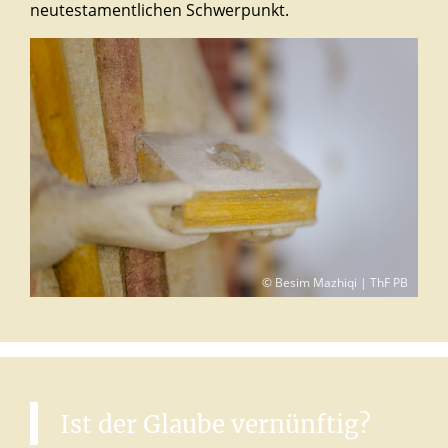
neutestamentlichen Schwerpunkt.
© Besim Mazhiqi | ThF PB
Ist
der
Glaube
vernünftig?