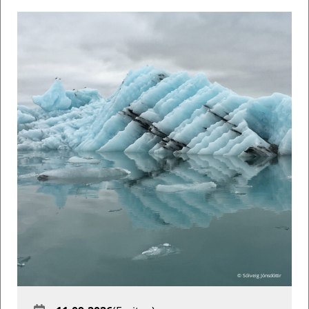
© Sólveig Jónsdóttir