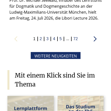
Prof. Dr. Michael Seewald, Inhaber des Lehrstuhls
für Dogmatik und Dogmengeschichte an der
Ludwig-Maximilians-Universität München, hielt
am Freitag, 24. Juli 2026, die Libori Lecture 2026.
1
2
3
4
5
...
72
WEITERE NEUIGKEITEN
Mit
einem
Klick
sind
Sie
im
Thema