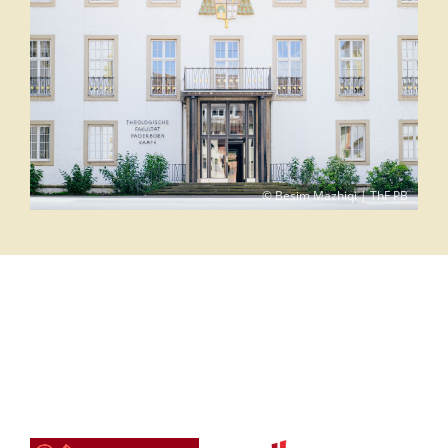
© Besim Mazhiqi | ThF PB