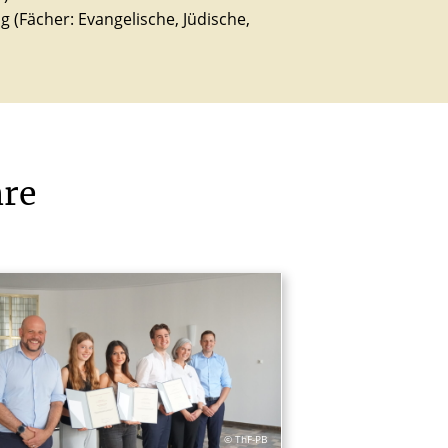
og (Fächer: Evangelische, Jüdische,
hre
© ThF-PB