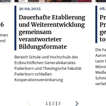
30.09.2025
08
Dauerhafte Etablierung
Pr
26
und Weiterentwicklung
Pr
gemeinsam
ge
idmen
verantworteter
to
und
Bildungsformate
Die F
Aaron
Bereich Schule und Hochschule des
Leon 
Erzbischöflichen Generalvikariates
Münst
Paderborn und Theologische Fakultät
Weiße
Paderborn schließen
Schmi
Kooperationsvereinbarung
verlie
1
2
3