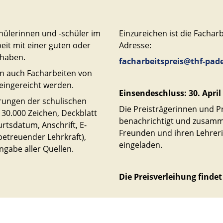
hülerinnen und -schüler im
Einzureichen ist die Facharb
eit mit einer guten oder
Adresse:
 haben.
facharbeitspreis@thf-pad
en auch Facharbeiten von
eingereicht werden.
Einsendeschluss: 30. April
rungen der schulischen
Die Preisträgerinnen und Pr
 30.000 Zeichen, Deckblatt
benachrichtigt und zusamm
tsdatum, Anschrift, E-
Freunden und ihren Lehreri
betreuender Lehrkraft),
eingeladen.
ngabe aller Quellen.
Die Preisverleihung findet 