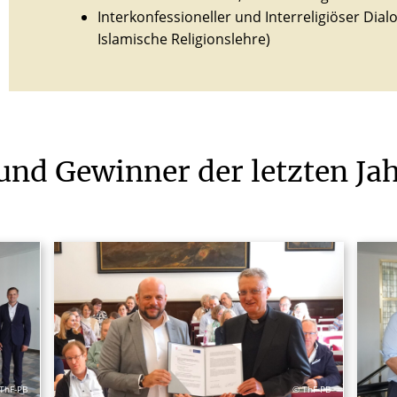
Interkonfessioneller und Interreligiöser Dial
Islamische Religionslehre)
und
Gewinner
der
letzten
Ja
ThF-PB
© ThF-PB