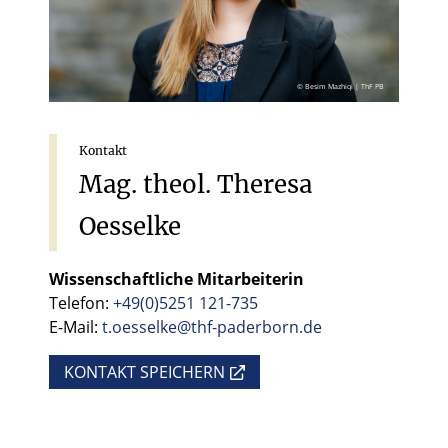
© Besim Mazhiqi | ThF PB
Kontakt
Mag.
theol.
Theresa
Oesselke
Wissenschaftliche Mitarbeiterin
Telefon:
+49(0)5251 121-735
E-Mail:
t.oesselke@thf-paderborn.de
KONTAKT SPEICHERN