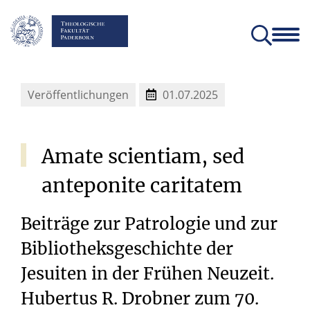
Fakultät
Lehrstühle
Einrichtungen und Institute
Verein der Freunde und Förderer
Christliches Orientierungsjahr come!
Angebote für Schülerinnen un
Veröffentlichungen
01.07.2025
Amate
scientiam,
sed
anteponite
caritatem
Beiträge zur Patrologie und zur
Bibliotheksgeschichte der
Jesuiten in der Frühen Neuzeit.
Hubertus R. Drobner zum 70.