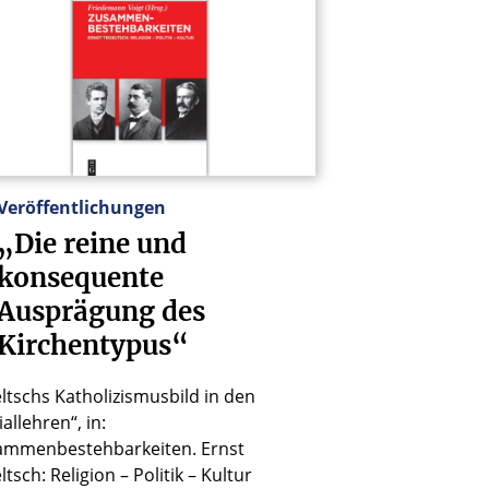
Veröffentlichungen
„Die
reine
und
konsequente
Ausprägung
des
Kirchentypus“
ltschs Katholizismusbild in den
iallehren“, in:
ammenbestehbarkeiten. Ernst
ltsch: Religion – Politik – Kultur