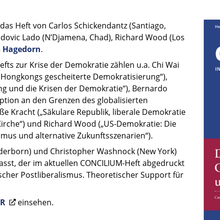
as Heft von Carlos Schickendantz (Santiago,
, Ludovic Lado (N’Djamena, Chad), Richard Wood (Los
s Hagedorn
.
ts zur Krise der Demokratie zählen u.a. Chi Wai
d Hongkongs gescheiterte Demokratisierung“),
ung und die Krisen der Demokratie“), Bernardo
tion an den Grenzen des globalisierten
e Kracht („Säkulare Republik, liberale Demokratie
Kirche“) und Richard Wood („US-Demokratie: Die
zismus und alternative Zukunftsszenarien“).
erborn) und Christopher Washnock (New York)
fasst, der im aktuellen CONCILIUM-Heft abgedruckt
lischer Postliberalismus. Theoretischer Support für
ER
einsehen.