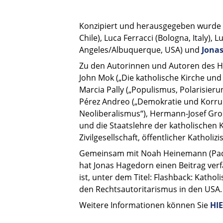
Konzipiert und herausgegeben wurde d
Chile), Luca Ferracci (Bologna, Italy)
Angeles/Albuquerque, USA) und
Jona
Zu den Autorinnen und Autoren des Hef
John Mok („Die katholische Kirche un
Marcia Pally („Populismus, Polarisier
Pérez Andreo („Demokratie und Korrup
Neoliberalismus“), Hermann-Josef Groß
und die Staatslehre der katholischen 
Zivilgesellschaft, öffentlicher Katholi
Gemeinsam mit Noah Heinemann (Pad
hat Jonas Hagedorn einen Beitrag ver
ist, unter dem Titel: Flashback: Katho
den Rechtsautoritarismus in den USA.
Weitere Informationen können Sie
HI