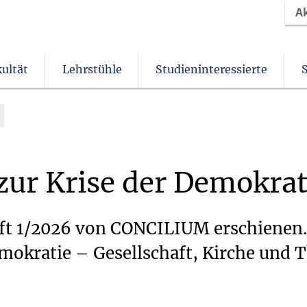
A
ultät
Lehrstühle
Studieninteressierte
Christliches Orientierungsjahr come!
Angebote für Schülerinnen und Schüler
Beurlaubung & Nachteilsausgleich
Einrichtungen und Institute
Verein der Freunde und Förderer
zur
Krise
der
Demokrat
eft 1/2026 von CONCILIUM erschienen
mokratie – Gesellschaft, Kirche und T