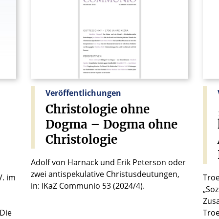
Veröffentlichungen
Christologie
ohne
Dogma
–
Dogma
ohne
Christologie
Adolf von Harnack und Erik Peterson oder
zwei antispekulative Christusdeutungen,
V. im
Troe
in: IKaZ Communio 53 (2024/4).
„Soz
Zus
 Die
Troe