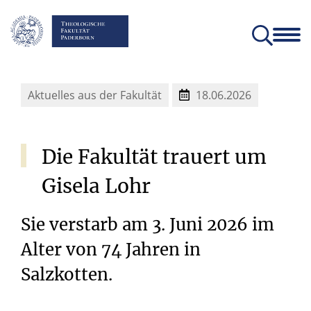
Fakultät
Lehrstühle
Einrichtungen und Institute
Verein der Freunde und Förderer
Christliches Orientierungsjahr come!
Angebote für Schülerinnen un
Aktuelles aus der Fakultät
18.06.2026
Die
Fakultät
trauert
um
Gisela
Lohr
Sie verstarb am 3. Juni 2026 im
Alter von 74 Jahren in
Salzkotten.