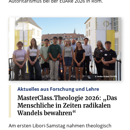
Autoritarismus bei der EuARe 2026 in Rom.
© Heike Probst ThF-PB
Aktuelles aus Forschung und Lehre
MasterClass.Theologie
2026:
„Das
Menschliche
in
Zeiten
radikalen
Wandels
bewahren“
Am ersten Libori-Samstag nahmen theologisch