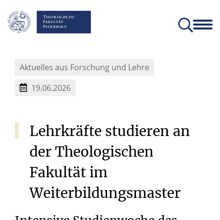
Fakultät
Lehrstühle
Einrichtungen und Institute
Verein der Freunde und Förderer
Christliches Orientierungsjahr come!
Angebote für Schülerinnen un
Aktuelles aus Forschung und Lehre
19.06.2026
Lehrkräfte
studieren
an
der
Theologischen
Fakultät
im
Weiterbildungsmaster