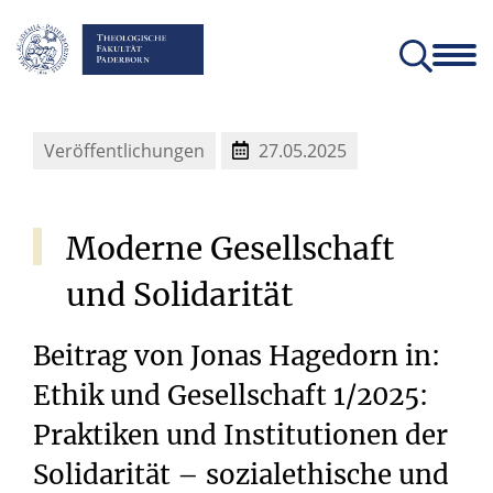
Fakultät
Lehrstühle
Einrichtungen und Institute
Verein der Freunde und Förderer
Christliches Orientierungsjahr come!
Angebote für Schülerinnen un
Veröffentlichungen
27.05.2025
Moderne
Gesellschaft
und
Solidarität
Beitrag von Jonas Hagedorn in:
Ethik und Gesellschaft 1/2025:
Praktiken und Institutionen der
Solidarität – sozialethische und