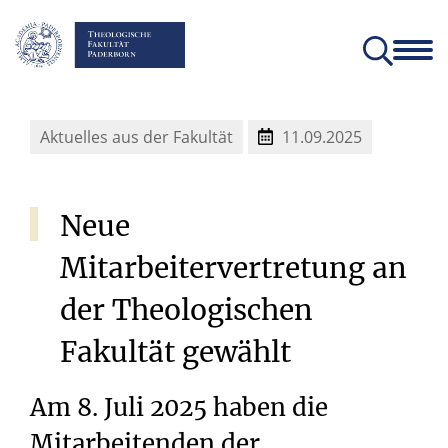
Fakultät
Lehrstühle
Einrichtungen und Institute
Verein der Freunde und Förderer
Christliches Orientierungsjahr come!
Angebote für Schülerinnen un
Aktuelles aus der Fakultät
11.09.2025
Neue
Mitarbeitervertretung
an
der
Theologischen
Fakultät
gewählt
Am 8. Juli 2025 haben die
Mitarbeitenden der