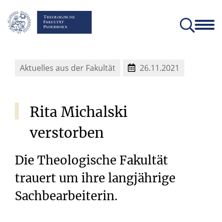
Fakultät
Lehrstühle
Einrichtungen und Institute
Verein der Freunde und Förderer
Christliches Orientierungsjahr come!
Angebote für Schülerinnen un
Aktuelles aus der Fakultät
26.11.2021
Rita
Michalski
verstorben
Die Theologische Fakultät
trauert um ihre langjährige
Sachbearbeiterin.