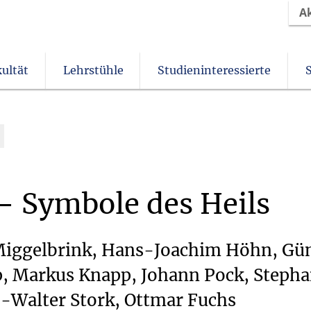
A
ultät
Lehrstühle
Studieninteressierte
Christliches Orientierungsjahr come!
Angebote für Schülerinnen und Schüler
Beurlaubung & Nachteilsausgleich
Einrichtungen und Institute
Verein der Freunde und Förderer
–
Symbole
des
Heils
 Miggelbrink, Hans-Joachim Höhn, Gü
 Markus Knapp, Johann Pock, Stepha
s-Walter Stork, Ottmar Fuchs