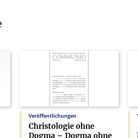
e
Veröffentlichungen
Christologie
ohne
Dogma
–
Dogma
ohne