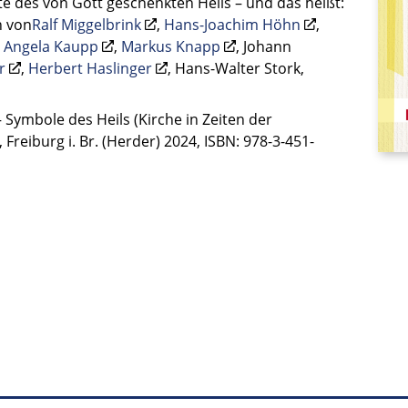
e des von Gott geschenkten Heils – und das heißt:
n von
Ralf Miggelbrink
,
Hans-Joachim Höhn
,
,
Angela Kaupp
,
Markus Knapp
, Johann
r
,
Herbert Haslinger
, Hans-Walter Stork,
 Symbole des Heils (Kirche in Zeiten der
Freiburg i. Br. (Herder) 2024, ISBN: 978-3-451-