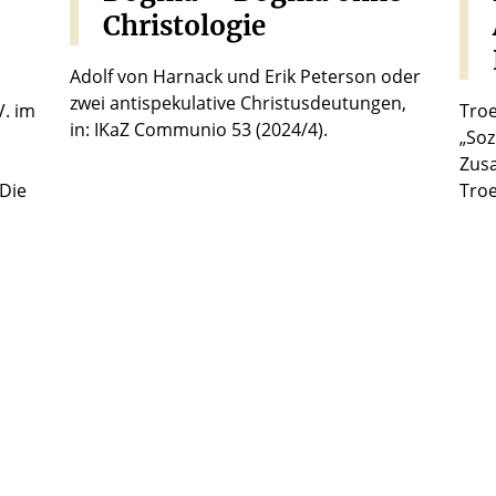
Christologie
Adolf von Harnack und Erik Peterson oder
zwei antispekulative Christusdeutungen,
V. im
Troe
in: IKaZ Communio 53 (2024/4).
„Soz
Zus
 Die
Troe