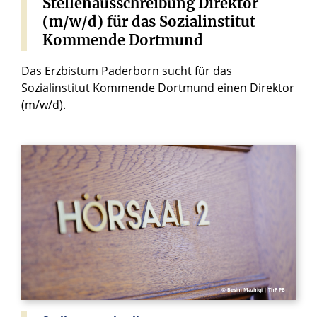
Stellenausschreibung
Direktor
(m/w/d)
für
das
Sozialinstitut
Kommende
Dortmund
Das Erzbistum Paderborn sucht für das
Sozialinstitut Kommende Dortmund einen Direktor
(m/w/d).
© Besim Mazhiqi | ThF PB