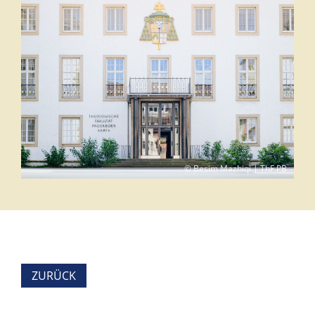
© Besim Mazhiqi | ThF PB
ZURÜCK