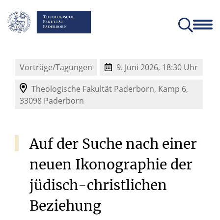
Fakultät
Lehrstühle
Einrichtungen und Institute
Verein der Freunde und Förderer
Christliches Orientierungsjahr come!
Angebote für Schülerinnen un
Vorträge/Tagungen
9. Juni 2026, 18:30 Uhr
Theologische Fakultät Paderborn,
Kamp 6,
33098
Paderborn
Auf
der
Suche
nach
einer
neuen
Ikonographie
der
jüdisch-christlichen
Beziehung