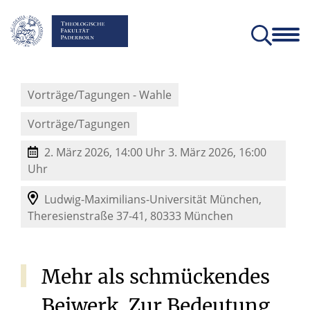
Fakultät
Lehrstühle
Einrichtungen und Institute
Verein der Freunde und Förderer
Christliches Orientierungsjahr come!
Angebote für Schülerinnen un
Vorträge/Tagungen - Wahle
Vorträge/Tagungen
2. März 2026, 14:00 Uhr
3. März 2026, 16:00
Uhr
Ludwig-Maximilians-Universität München,
Theresienstraße 37-41,
80333
München
Mehr
als
schmückendes
Beiwerk.
Zur
Bedeutung