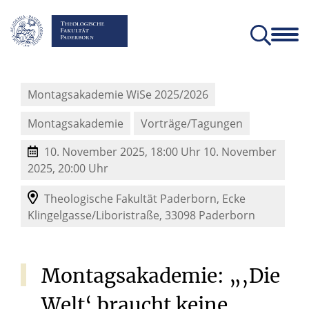
Fakultät
Lehrstühle
Einrichtungen und Institute
Verein der Freunde und Förderer
Christliches Orientierungsjahr come!
Angebote für Schülerinnen un
Montagsakademie WiSe 2025/2026
Montagsakademie
Vorträge/Tagungen
10. November 2025, 18:00 Uhr
10. November
2025, 20:00 Uhr
Theologische Fakultät Paderborn,
Ecke
Klingelgasse/Liboristraße,
33098
Paderborn
Montagsakademie:
„‚Die
Welt‘
braucht
keine