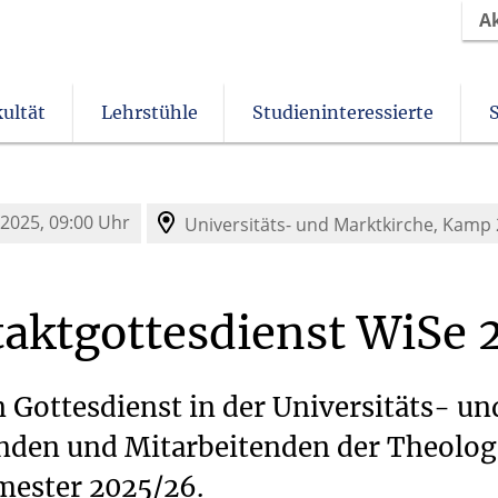
A
ultät
Lehrstühle
Studieninteressierte
Christliches Orientierungsjahr come!
Angebote für Schülerinnen und Schüler
Beurlaubung & Nachteilsausgleich
Einrichtungen und Institute
Verein der Freunde und Förderer
 2025, 09:00 Uhr
Universitäts- und Marktkirche,
Kamp 
aktgottesdienst
WiSe
ottesdienst in der Universitäts- un
nden und Mitarbeitenden der Theolog
mester 2025/26.