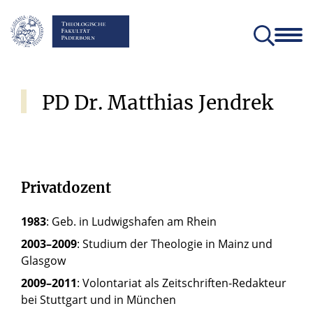
Fakultät
Lehrstühle
Einrichtungen und Institute
Verein der Freunde und Förderer
Christliches Orientierungsjahr come!
Angebote für Schülerinnen un
PD
Dr.
Matthias
Jendrek
Privatdozent
1983
: Geb. in Ludwigshafen am Rhein
2003–2009
: Studium der Theologie in Mainz und
Glasgow
2009–2011
: Volontariat als Zeitschriften-Redakteur
bei Stuttgart und in München