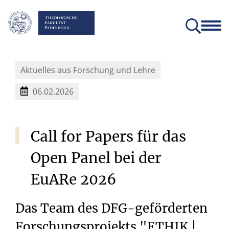
Fakultät
Lehrstühle
Einrichtungen und Institute
Verein der Freunde und Förderer
Christliches Orientierungsjahr come!
Angebote für Schülerinnen un
Aktuelles aus Forschung und Lehre
06.02.2026
Call
for
Papers
für
das
Open
Panel
bei
der
EuARe
2026
Das Team des DFG-geförderten
Forschungsprojekts "ETHIK |