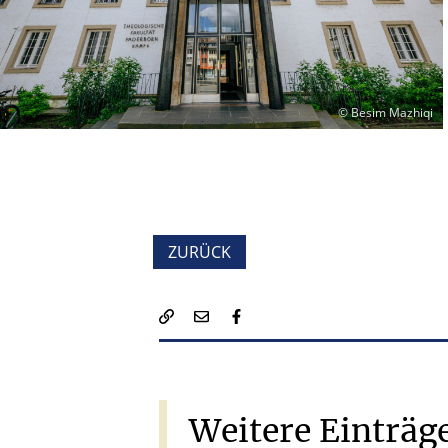
© Besim Mazhiqi
ZURÜCK
Weitere
Einträg