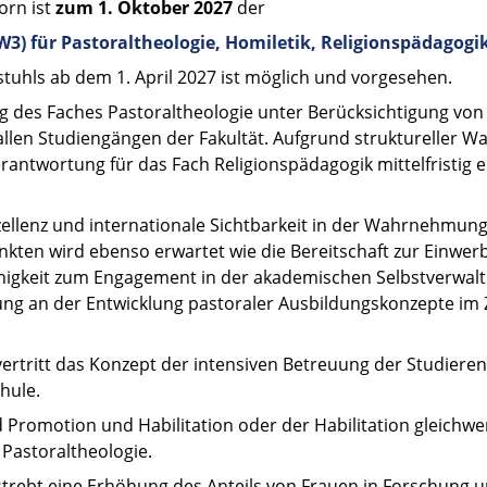
orn ist
zum 1. Oktober 2027
der
(W3) für Pastoraltheologie, Homiletik, Religionspädagog
stuhls ab dem 1. April 2027 ist möglich und vorgesehen.
g des Faches Pastoraltheologie unter Berücksichtigung von
 allen Studiengängen der Fakultät. Aufgrund struktureller 
Verantwortung für das Fach Religionspädagogik mittelfristi
ellenz und internationale Sichtbarkeit in der Wahrnehmung 
kten wird ebenso erwartet wie die Bereitschaft zur Einwer
 Fähigkeit zum Engagement in der akademischen Selbstverwa
irkung an der Entwicklung pastoraler Ausbildungskonzepte 
vertritt das Konzept der intensiven Betreuung der Studier
hule.
Promotion und Habilitation oder der Habilitation gleichwer
 Pastoraltheologie.
strebt eine Erhöhung des Anteils von Frauen in Forschung