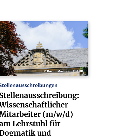
© Besim Mazhiqi | ThF PB
Stellenausschreibungen
Stellenausschreibung:
Wissenschaftlicher
Mitarbeiter
(m/w/d)
am
Lehrstuhl
für
Dogmatik
und