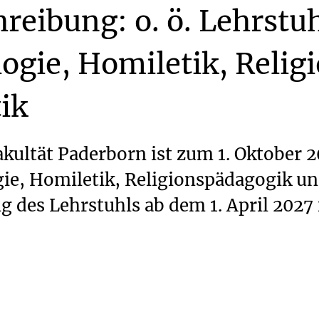
hreibung:
o.
ö.
Lehrstu
ogie,
Homiletik,
Relig
ik
ultät Paderborn ist zum 1. Oktober 20
gie, Homiletik, Religionspädagogik un
g des Lehrstuhls ab dem 1. April 2027