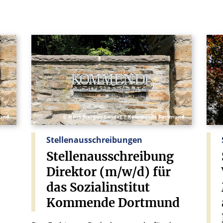
mund
© Hans Juergen Landes | Kommende Dortmund
Stellenausschreibungen
Stellenausschreibung
Direktor
(m/w/d)
für
das
Sozialinstitut
Kommende
Dortmund