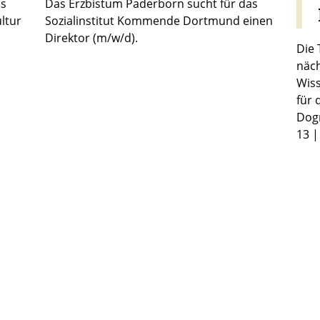
as
Das Erzbistum Paderborn sucht für das
ultur
Sozialinstitut Kommende Dortmund einen
Direktor (m/w/d).
Die 
näch
Wiss
für 
Dog
13 |