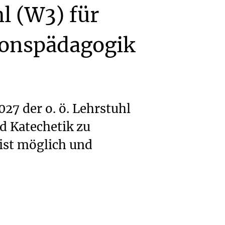
hl
(W3)
für
ionspädagogik
27 der o. ö. Lehrstuhl
d Katechetik zu
 ist möglich und