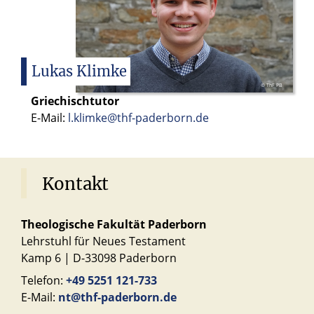
Vorlesung (2 Std.): Der
historische Jesus. (Modul
16b)
Sprachkurs (5 Std.):
Lukas
Klimke
Einführung in die griechische
© ThF PB
Sprache des Neuen
Griechischtutor
Testaments. Teil II
E-Mail:
l.klimke@thf-paderborn.de
Kontakt
Theologische Fakultät Paderborn
Lehrstuhl für Neues Testament
Kamp 6 | D-33098 Paderborn
Telefon:
+49 5251 121-733
E-Mail:
nt@thf-paderborn.de